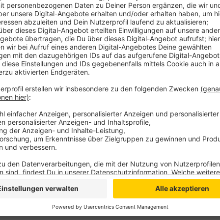
Das geht aus einer Liste der niederländischen Gesun
Kreisgesundheitsamt habe sofort erforderliche Maßn
ohne weitere Einzelheiten zu nennen. Nach Angaben 
meisten Leiharbeiter, die in Emmerich leben, Quaran
demnach bislang noch nicht persönlich angetroffen
von der Ordnungsbehörde komplett unter Quarantäne
Anzeige