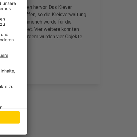
dheitsbehörden hervor. Das Klever
ahmen ergriffen, so die Kreisverwaltung
der Stadt Emmerich wurde für die
täne angeordnet. Vier weitere konnten
 werden. Außerdem wurden vier Objekte
 gestellt.