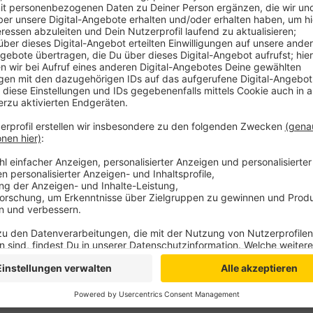
Anzeige
Damit wohl zusammenhängend wird es auf der Strec
Das hat ein Sprecher des Kreis Klever CDU-Landta
auf Anfrage von Antenne Niederrhein bestätigt. Hint
Bürgermeistern sowie Vertretern von Bahn, VRR und 
Bundestagsabgeordneten Stefan Rouenhoff. Demnac
Stellwerke verhindern, dass es bei kurzfristigen Kr
Betriebsunterbrechungen kommt. Ein zusätzlicher Per
einspringen können.
Anzeige