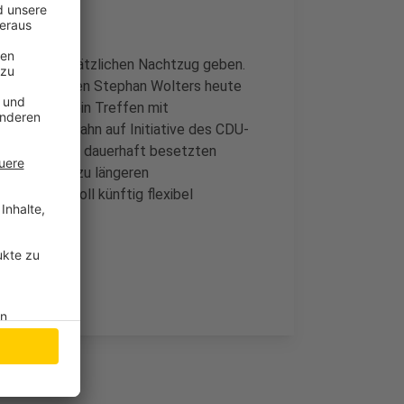
ke einen zusätzlichen Nachtzug geben.
gsabgeordneten Stephan Wolters heute
ergrund war ein Treffen mit
Rhein-Ruhr-Bahn auf Initiative des CDU-
h sollen die dauerhaft besetzten
ankmeldungen zu längeren
sonalpool soll künftig flexibel