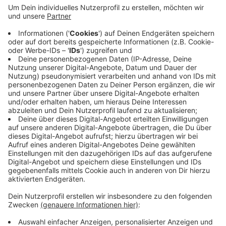
Anzeige
Nach Angaben der Polizei war dies bereits einem
Anwohner am 25. Mai aufgefallen. Die Schwarzpappeln
- etwa acht bis 10 Jahre alt - mussten gefällt werden.
Es entstand ein Schaden von mehreren tausend Euro.
Die Gemeinde Kranenburg hat deshalb eine Belohnung
von 1.500 Euro für Hinweise ausgesetzt, die zu den
Tätern führen. Hinweise an die Polizei in Kleve (02821
5040).
Anzeige
Anzeige