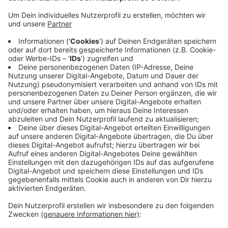
Anzeige
Nach Angaben der Polizei haben Unbekannte den
Blitzer zwischen Freitagabend und Montagvormittag
beschädigt. Sie besprühten den Bereich der
Kameralinse mit schwarzer Farbe und klebten
zusätzlich einen Aufkleber darauf. Die Kreisverwaltung
hat die Verunreinigung inzwischen beseitigt. Die Polizei
ermittelt wegen Sachbeschädigung und bittet
Zeugen, sich bei der Kripo Kleve zu melden (02821-
5040).
Anzeige