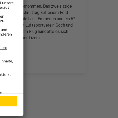
mittlungen übernommen. Das zweisitzige
am Samstagnachmittag auf einem Feld
77-jähriger Pilot aus Emmerich und ein 62-
gehörten zum Luftsportverein Goch und
he Post. Bei dem Flug handelte es sich
ängerung einer Lizenz.