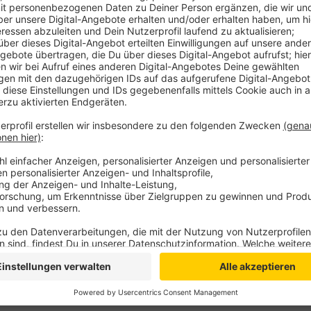
Die Bundesstelle für Flugunfalluntersuchung die Er
Leichtflugzeug vom Typ „Zenair CH-701 Stol“ war 
abgestürzt und in Brand geraten. Beide Insassen, ein 
Jähriger aus Goch, kamen ums Leben. Beide Männer 
galten als erfahrene Piloten, berichtet die Rheinisc
demnach um einen routinemäßigen Checkflug zur Verl
Anzeige