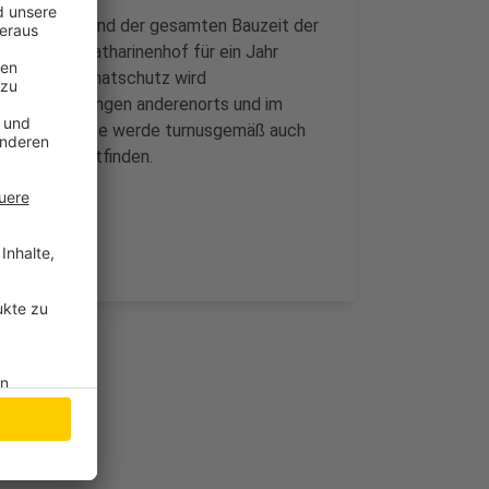
s. Weil währehnd der gesamten Bauzeit der
s Museum Katharinenhof für ein Jahr
rein für Heimatschutz wird
ere Ausstellungen anderenorts und im
 Sommermonate werde turnusgemäß auch
Wallzone stattfinden.