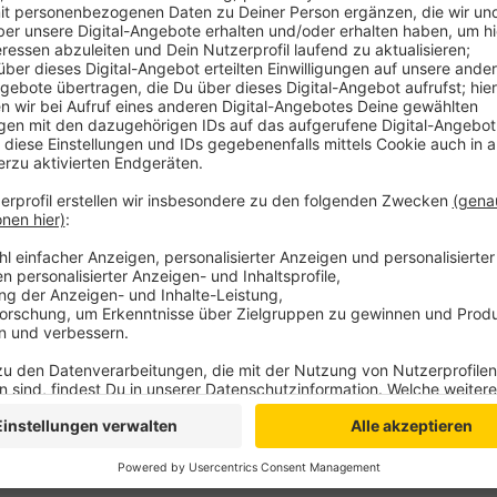
Grund ist der Beginn der Sanierung des Bürgerhause
Eingangsbereich des Museums betroffen ist, wird da
geschlossen bleiben müssen, so das Museum. Der Ve
voraussichtlich während der Saison 2023/2024 klein
Projektraum Kranenburg durchführen. Während der
wieder die Ausstellung Kreislauf in der Graben- und 
Anzeige