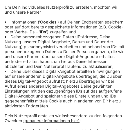
Anzeige
Mit dem Geld sollen ein Dorfmittelpunkt geschaffen
und ein Spielplatz modernisiert werden. Dafür stellt
das Land insgesamt 332.000 Euro bereit – 179.000
Euro fließen in den neuen Dorfmittelpunkt, 153.000
Euro in den Spielplatz. Die Förderung ist Teil der
Struktur- und Dorfentwicklung, mit der Land und Bund
ländliche Regionen stärken und die Lebensqualität vor
Ort verbessern wollen. Die Übergabe findet vor dem
Frasselter Pfarrheim statt.
Anzeige