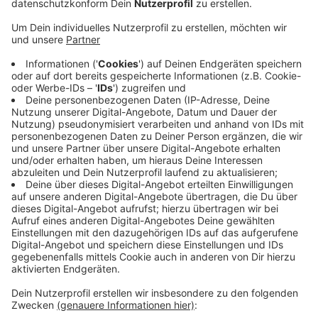
Jahre gesprochen.
Veröffentlicht:
Mittwoch, 19.03.2025 15:56
Anzeige
So wurden unter anderem der Haupteingang des
Gebäudes verlegt und ein barrierefreier Zugang
geschaffen. Auch der Veranstaltungssaal sowie die
Sanitäranlagen wurden komplett renoviert. In diesen
Tagen soll in dem Gebäude die Touristeninformation
der Gemeinde eingerichtet werden. Die
Sanierungsmaßnahmen im Kranenburger Bügerhau
haben rund 2,8 Millionen Euro gekostet und wurden
vom Land Nordrhein-Westfalen gefördert.
Anzeige