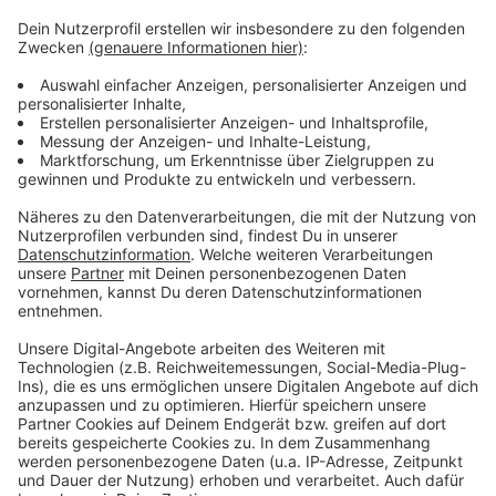
Die einen haben gefeiert, die anderen hätten gerne
etwas gefeiert und wieder andere haben sich selbst
entlassen, bevor es andere tun. Deutschland hat
gewählt - Friedrich Merz muss jetzt irgendwie eine
funktionierende Regierung auf die Beine stellen. Und
wenn wir doch eins aus den ganzen Schul- und
Kindergarten-Gruppen gelernt haben, organisieren geht
am besten mit einer WhatsApp-Gruppe.
Anzeige
Anzeige