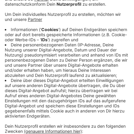
Anzeige
Das sagte ein Sprecher der Weseler Agentur für Arbeit
mit Blick auf den anstehenden Internationalen
Frauentag am 8. März. Er spricht von einem guten
Signal und einer Perspektive für die Deckung des
Fachkräftebedarfs, denn viele Frauen würden mehr
Stunden arbeiten wollen als sie dies aktuell täten. Eine
gesellschaftliche Herausforderung dagegen bleibe die
Situation von Alleinerziehenden am Arbeitsmarkt. Sie
hätten nicht nur mit Schwierigkeiten bei der
Kinderbetreuung zu kämpfen, sondern müssten häufig
auch Bedenken von Personalverantwortlichen
zerstreuen. Die Möglichkeit der Teilzeit-
Berufsausbildung bleibe hier ein wichtiges Instrument
der Arbeitsagentur.
Anzeige