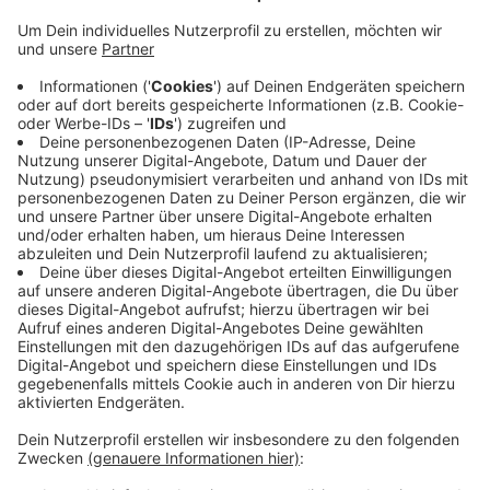
Für dieses Jahr werden im St.-Antonius-Hospital Kleve
und im Marienhospital Kevelaer mehr als 6.000
Patienten erwartet. Das bedeutet ein Wachstum von
etwa 10 Prozent im Vergleich zum Vorjahr. Das
Katholische Karl-Leisner-Klinikum betreibt in Kleve und
in Kevelaer eine vollausgerüstete kardiologische
Abteilung mit zwei hochmodernen
Herzkatheterlaboren. Die Klinik behandelt aber auch
Durchblutungsstörungen des Herzens, Erkrankungen
der Herzklappen, Herzrhythmusstörungen und
Bluthochdruck.
Anzeige