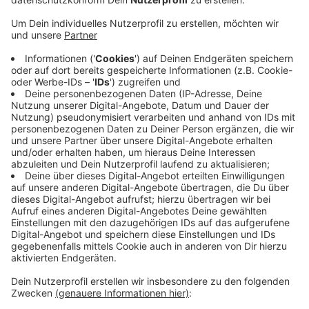
Veröffentlicht:
Mittwoch, 30.06.2021 05:31
Anzeige
Bürger aus dem Kreis Kleve können sich dann an
diesen Standorten außerhalb der regulären
Praxisöffnungszeiten an den ambulanten
Bereitschaftsdienst der niedergelassenen Ärzte
wenden. Eine Voranmeldung ist nicht notwendig. Die
Notdienstpraxen können direkt aufgesucht werden.
Die bislang wechselweise organisierten Notdienste
der lokalen Arztpraxen entfallen damit. Weitere
Informationen
HIER!
Anzeige