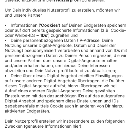
Anzeige
Damit würden hier wieder zahlreiche Stellplätze zur
Verfügung stehen, so die Stadtverwaltung. Der
Bereich ist Teil der laufenden Umgestaltung des
Parkplatzes. Die Stadt will die Fläche moderner
gestalten und besser an das Umfeld der Stadthalle
anpassen. Außerdem sind zusätzliche Grünflächen
geplant. Die Arbeiten im südlichen Teil des
Parkplatzes gehen in den nächsten Wochen weiter.
Die Stadt rechnet damit, dass die gesamte
Umgestaltung bis Ende Oktober 2026 abgeschlossen
ist. Bis dahin kann es rund um die Stadthalle weiter zu
Einschränkungen kommen.
Anzeige