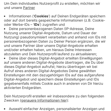
Anzeige
Allein im Februar und März seien bei der Stadt Kleve
62 Mitteilungen des Finanzamtes über korrigierte
Messbeträge eingegangen. In weiteren 51 Fällen seien
durch das Finanzamt falsche Werte an die Stadt Kleve
übermittelt worden. Die meisten Anliegen seien aber
inzwischen geklärt.
Anzeige
Anzeige