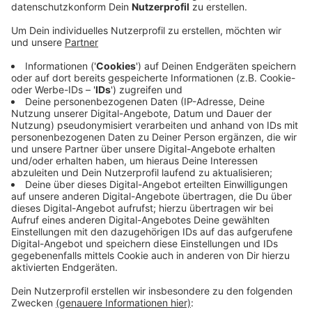
Anzeige
Nach Angaben der Fraktion geht es um den Wegfall
einer Personalstelle und um eine Kürzung des
Medienetats um 25 Prozent. SPD und Volt sprechen
von einer roten Linie. Die Fraktion warnt davor, dass
dadurch Bildung, Chancengleichheit und soziale
Teilhabe geschwächt würden. Besonders Kinder und
Jugendliche seien auf das Angebot der Bücherei
angewiesen. Auch die Idee, fehlendes Personal durch
Ehrenamt aufzufangen, lehnt die Fraktion ab.
Ehrenamtliche könnten die Arbeit ergänzen, aber kein
Fachpersonal ersetzen. SPD und Volt wollen nach
eigenen Angaben im Rat weiter gegen die Kürzungen
vorgehen.
Anzeige