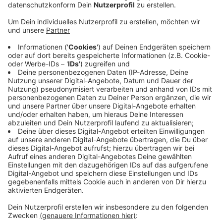
Anzeige
Geliefert werden die Bauteile für eine neue
Windenergieanlage am Klärwerk der Klever
Umweltbetriebe. Damit soll das Klärwerk künftig mit
grüner Energie versorgt werden. Die Transporte
kommen von der A3-Anschlussstelle Rees, über die
Reeser Rheinbrücke und den Oraniendeich bis nach
Salmorth. Entlang der Strecke müssen dafür zeitweise
Verkehrszeichen und Leitpfosten versetzt werden.
Außerdem gilt in Griethausen auf der Straße Postdeich
täglich zwischen 20 Uhr abends und 6 Uhr morgens ein
Halteverbot. Tagsüber darf dort weiter geparkt
werden. Wann die Transporte genau unterwegs sind,
ist aktuell unklar.
Anzeige