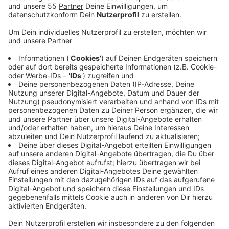
Anzeige
Insbesondere steht die Straße damit rechtzeitig zum
Schulstart nach den Herbstferien wieder zur
Verfügung. Mit Freigabe der Römerstraße wird auch
die zeitlich begrenzte Ampelanlage an der Kreuzung
Nimweger Straße/ Brabanter Straße wieder außer
Betrieb genommen. Auch die Tiefbauarbeiten im
Kreuzungsbereich Lindenallee/Ringstraße, auf Höhe
des Marktplatzes Linde, stehen unmittelbar vor dem
Abschluss. Weil der Straßenverkehr an dieser Stelle
für die Zeit der Bauarbeiten über die ohnehin gesperrte
Linksabbiegerspur der Lindenallee umgeleitet werden
konnte, ließen sich die verkehrlichen Auswirkungen auf
ein Mindestmaß beschränken. Ab Montag entfallen
auch diese. Unterdessen dauern die Arbeiten an der
Spyckstraße an. Bis planmäßig Ende März 2024