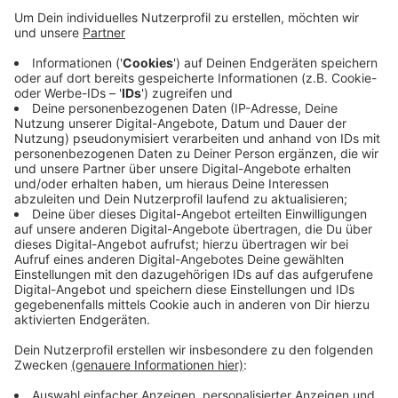
Veröffentlicht:
Montag, 10.02.2020 07:48
Anzeige
Dabei prallte der eine mit dem Wagen einer 43 Jahre
alten Frau zusammen. Die Frau kam dabei ums Leben.
Dem 22-jährigen Hauptangeklagten werden Mord und
die Teilnahme an einem verbotenen Rennen mit
Todesfolge vorgeworfen, dem anderen, ein ebenfalls
22-Jähriger, nur die Teilnahme an diesem Rennen.
Anzeige