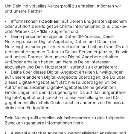
Veröffentlicht:
Dienstag, 15.06.2021 16:40
Anzeige
Nach Angaben von Kaplan Christoph Hendrix werde der
Mann dabei zunehmend unfreundlich und aufdringlich.
Zusätzlich missachte er Coronaregeln. Die Pfarrei St.
Willibrord Kleve warnt eindringlich vor diesem Mann
und stellt unmissverständlich klar, dass sie mit diesem
Abo-Angebot nichts zu tun habe.
Anzeige