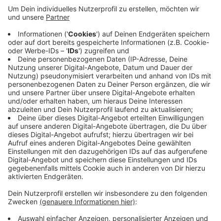
Veröffentlicht:
Montag, 09.10.2023 06:52
Anzeige
Darüber hinaus gibt es eine Eltern-Kind-Schaukel.
Zusammen mit einem Bücherschrank und einem
Wasserspiel sei der Spielplatz ein Treffpunkt mit
hoher Aufenthaltsqualität für Groß und Klein, so die
Klever Stadtverwaltung. Der Bau des Spielplatzes ist
Teil des Dorfentwicklungskonzeptes Reichswalde.
Anzeige