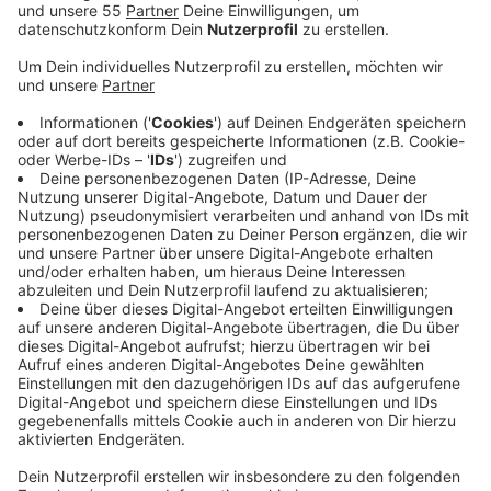
Darüber freuen sich jetzt nicht nur die etwas über 50
MitarbeiterInnen am Standtort Kleve, sondern auch
Bürgermeisterin Sonja Northing. Diese gute Nachricht
vor dem Wochenende führt sie auf verschiedene
Punkte zurück: das Haus in Kleve schreibt seit Jahren
schwarze Zahlen, allgemein lassen die Kunden pro-
Kopf überdurchschnittlich Geld in den Geschäften,
auch dank der niederländischen Besuchern. Außerdem
wird auch der Appell für den Erhalt der Galeria-Filiale,
den sie an die Konzernführung geschrieben hatte,
seine Wirkung gehabt haben, sagte Northing in einem
Gespräch mit Antenne Niederrhein. Auch der Standort
Wesel bleibt erhalten. Dafür sollen u.a. in Essen,
Dortmund und Düsseldorf gleich mehrere Häuser des
Unternehmens geschlossen werden. Hintergrund: Das
Unternehmen Galeria Karstadt Kaufhof befindet sich
bereits seit Jahren in einer Krise. Die Schließung
wegen der Corona-Pandemie hat die Situation weiter