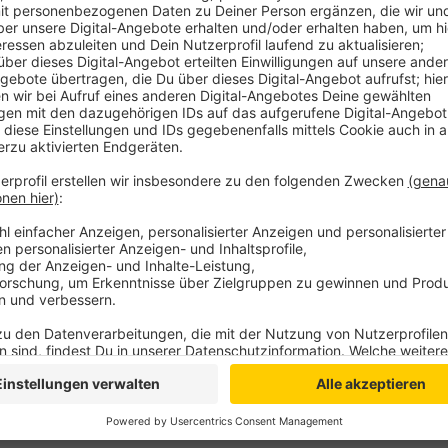
Hier wird eine Brückenuntersuchung durchgeführt. Es
Prüfung. Diese habe nichts mit der Problematik bez
der Schleuse zu tun, so der Sprecher der Wasserstr
Bundes Christian Hellbach auf Anfrage von Antenne N
Anzeige