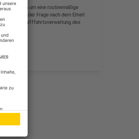
 handele sich um eine routinemäßige
iehungsweise der Frage nach dem Erhalt
aßen- und Schifffahrtsverwaltung des
iederrhein.