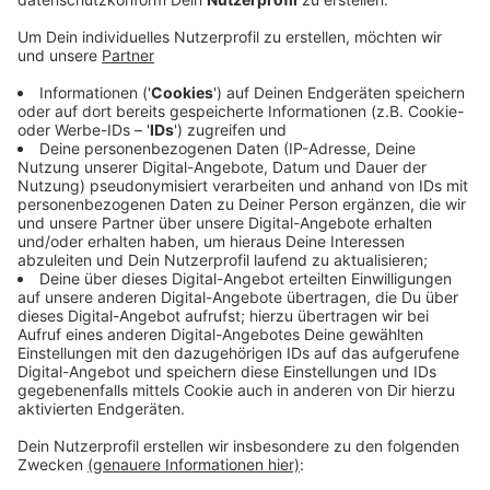
Anzeige
Gleich drei mal hatte die Brandmeldeanlage zwischen
2.30 Uhr und 5.50 Uhr Alarm geschlagen. In allen Fällen
stellte sich vor Ort heraus, dass ein Rauchmelder in
einem Treppenhaus ausgelöst hatte. Dort wurde dann
auch Zigarettenqualm wahrgenommen. Die unnützen
Einsätze seien um so ärgerlicher, wenn hier fahrlässig
oder gar mutwillig geraucht worden sei, so die
Feuerwehr. Am frühen gestrigen Nachmittag mußte
die Feuerwehr dann ein viertes Mal zum Krankenhaus
ausrücken. In diesem Fall handelte es sich allerdings
um einen Fehlalarm. Auch hier war die Feuerwehr mit
rund 30 Einsatzkräften vor Ort.
Anzeige