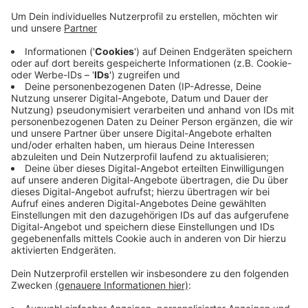
Anzeige
Er wird erneut vom Paritätischen Wohlfahrtsverband
organisiert. Dabei sollen Barrieren sichtbar und
Vorurteile abgebaut werden, heißt es. Der
Inklusionsmarsch startet um 11 Uhr an der
Gedenkstätte der ehemaligen Synagoge. Von dort aus
geht es dann durch die Innenstadt - über die Große
Straße bis zum Koekkoekplatz. Hier ist noch eine
Podiumsdiskussion zum Thema "alltägliche Barrieren"
geplant. Weitere Informationen gibt es
hier
.
Anzeige