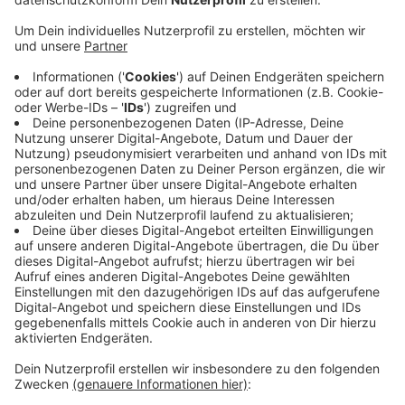
Anzeige
Mit einer Fahrraddemo wollen die Umweltaktivisten
für mehr fahrradfreundliche Stadtplanung in Kleve
demonstrieren. Seit Jahren gehe hier die Umsetzung
von fahrradfreundlichen Konzepten nur schleppend
voran. Während die Niederlande zeige, was möglich sei,
hinke Kleve nach wie vor Jahrzehnte zurück. Die Route
der Demo wird ab 17 Uhr über den Klever Ring in die
Oberstadt zu einer Zwischenkundgebung an der
Kreisverwaltung und dann über die Lindenallee und
Gruftstraße Richtung Rathaus führen, wo gegen 18:30
Uhr eine kurze Endkundgebung vorgesehen ist.
Anzeige