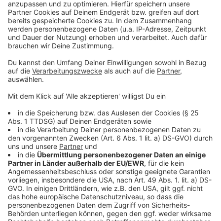
Übergeben Sie niemals Geld oder Wertsachen an
unbekannte Personen, angebliche Mitarbeiter von
Polizei, Staatsanwaltschaften, Gerichten oder
Geldinstituten.
Wenn Sie Opfer eines solchen Anrufes geworden sind,
wenden Sie sich in jedem Fall an die Polizei und
erstatten Sie eine Anzeige.
Anzeige
Anzeige