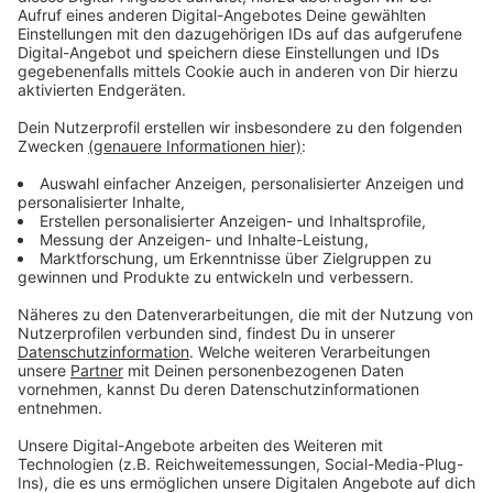
Lassen Sie sich den Namen nennen, legen Sie auf,
rufen Sie Ihre örtliche Polizeibehörde über die
Rufnummer 110 an und schildern Sie den Sachverhalt.
Geben Sie unbekannten Personen keine Auskünfte
über Ihre Vermögensverhältnisse oder andere sensible
Daten.
Öffnen Sie unbekannten Personen nicht die Tür.
Ziehen Sie eine Vertrauensperson hinzu.