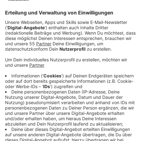
Anzeige
Dabei behaupten die mutmaßlichen Betrüger, dass
nach einem Einbruch ein Zettel mit Namen und
Adressen möglicher Opfer gefunden worden sei, so die
Polizei im Kreis Kleve. Bargeld und Wertgegenstände
sollten deshalb aus angeblichen Sicherheitsgründen an
einen mutmaßlichen Kollegen übergeben werden. Die
Polizei weist darauf hin, dass Geld und Wertsachen
niemals an Unbekannte, angebliche Mitarbeiter von
Polizei, Staatsanwaltschaften, Gerichten oder
Geldinstituten übergeben werden sollten.
Sollten Sie einen solchen Anruf erhalten, empfiehlt die
Polizei folgendes: