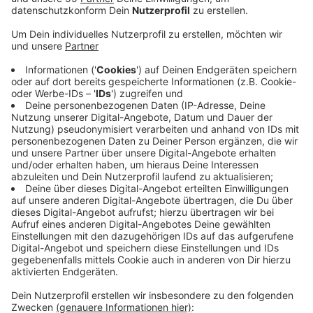
Organisation zu drei Jahren und drei Monaten Haft
verurteilt.
Veröffentlicht:
Mittwoch, 23.03.2022 07:01
Anzeige
Der Mann soll sich im Jahr 2014 in Syrien der radikalen
al-Nusra-Front angeschlossen haben. Unklar ist nach
wie vor, welche Rolle der Klever bei der
Terrororganisation gespielt hat. So konnte ihm nicht
nachgewiesen werden, an Kampfhandlungen
teilgenommen zu haben. Da der Mann bereits in
Westafrika im Gefängnis gesessen hatte, wird ihm ein
Teil der Haft angerechnet. Die Restfreiheitsstrafe
wurde zur Bewährung ausgesetzt. Hintergrund ist eine
positive Sozialprognose.