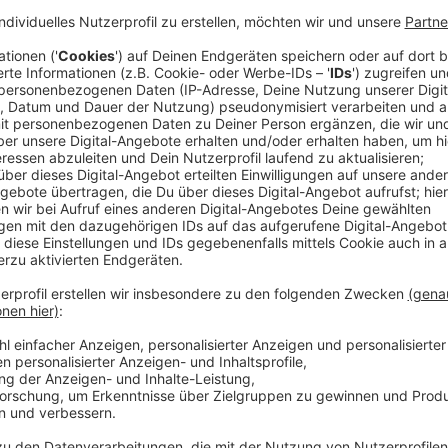
Ein 75-jähriger Autofahrer aus Venlo wurde auf dem
überholt. Der Niederländer empfand das als zu schnel
stellte sich der Fahrer des Pick-ups mitten auf die S
Mann stieg aus, kam zum Auto des Niederländers und
Fensterscheiben. Später kam es am Meersweg zu ei
der Niederländer zunächst von zwei Unbekannten du
Dann näherte sich erneut der Fahrer des roten Pick-
und leicht verletzt.
Anzeige
Der unbekannten Verkehrsteilnehmer konnte wie fol
- männlich
- ca. 35 bis 40 Jahre alt