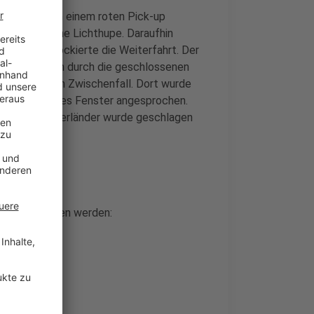
 Maasweg von einem roten Pick-up
l und gab eine Lichthupe. Daraufhin
traße und blockierte die Weiterfahrt. Der
 schrie ihn an durch die geschlossenen
nem weiteren Zwischenfall. Dort wurde
rch ein offenes Fenster angesprochen.
ups. Der Niederländer wurde geschlagen
gt beschrieben werden: