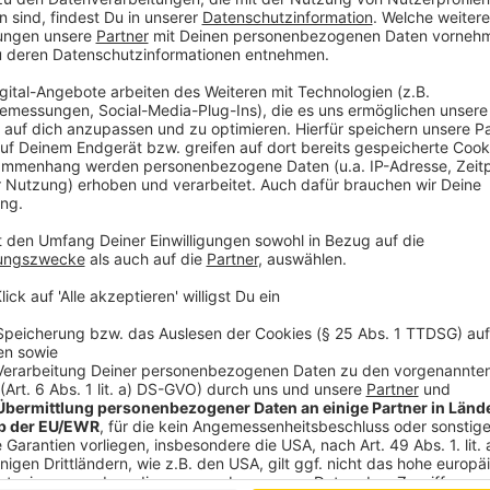
- ca. 195 bis 200 cm groß
- europäisches Erscheinungsbild
- athletischer Körperbau
- dunkle Haare
- Blaumann ohne Aufschrift
Das Fahrzeug des unbekannten Verkehrsteilnehmers 
werden:
- roter Pick-up (vermutlich Ford Ranger)
- schwarze Felgen mit rotem Rand