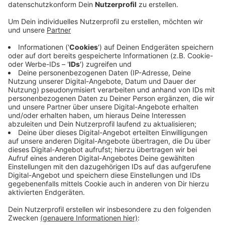
Die Stadt Kevelaer ist digital erlebbar. Und zwar
mit zehn Social-Media-Kanälen, u.a. auf Instagram
und TikTok.
Veröffentlicht:
Mittwoch, 28.05.2025 08:18
Anzeige
Ob Veranstaltungstipps, Stadtmomente oder
Einblicke hinter die Kulissen – Nach Angaben von
Kevelaer Marketing hat die Stadt mehr als 5.000
Follower bei Instagram und Facebook. Der TikTok-
Kanal wird von den Auszubildenden betreut und zeigt
Kevelaer humorvoll und modern, heißt es in einer
Mitteilung. Mit Strategie, Kreativität und Herz will das
sechsköpfige Team alle Altersgruppen erreichen.
Anzeige