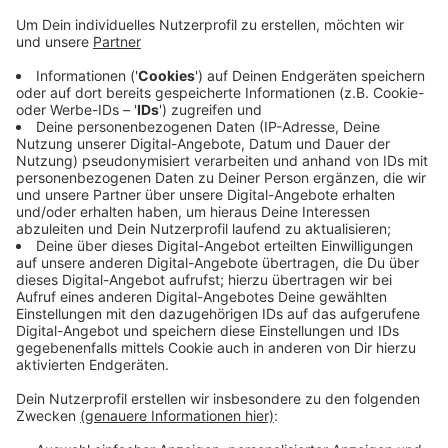
Anzeige
Der Verpackungsspezialist hatte zusammen mit der
Hochschule Rhein‑Waal eine digitale
Marketingstrategie und Kampagne entwickelt - mit
dem Ziel, die Sichtbarkeit und Marktentwicklung des
Unternehmens zu stärken. Überreicht wurde der Preis
beim „Forum Kreis Kleve“ im Konzert- und Bühnenhaus
Kevelaer. Das Preisgeld von 7.500 Euro geht an die
Fakultät Gesellschaft und Ökonomie der Hochschule
Rhein‑Waal.
Anzeige