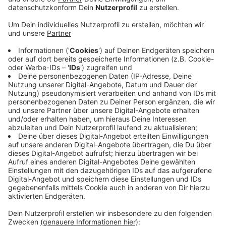
Anzeige
Am Samstag (24.5.) soll das neue Schulgebäude mit
einem Fest offiziell eingeweiht werden. Der
Schulstandort wurde seit 2020 umfassend ausgebaut
und modernisiert. Entstanden sind neue Lernflächen
mit modernen Klassenräumen,
Differenzierungsbereichen, einem Multifunktionsraum
sowie einem grünen Klassenzimmer. Auch das
Bestandsgebäude wurde komplett saniert und um
neue Verwaltungsräume sowie ein Lehrerzimmer
ergänzt. Die Gesamtkosten belaufen sich auf rund 2,2
Millionen Euro. Eine Photovoltaikanlage auf dem
begrünten Dach deckt künftig den Großteil des
Strombedarfs. Die neue Ausstattung, schaffe
optimale Bedingungen für zeitgemäßes Lernen – auch
im Rahmen des Montessori-Angebots, heißt es.