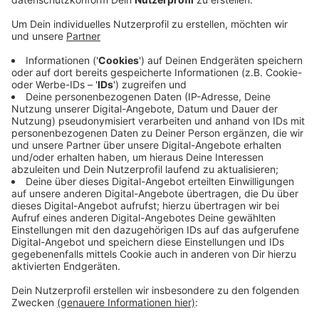
Veröffentlicht:
Freitag, 02.05.2025 06:27
Anzeige
Nach derzeitigen Erkenntnissen der Polizei hatte der
Fahrer eines voll besetzten VW-Busses ein STOP-
Schild missachtet. Im Kreuzungsbereich prallte er mit
einem Autofahrer zusammen. Das Auto überschlug
sich. In dem Auto saßen noch eine Frau und drei Kinder.
In dem VW-Bus saßen neben dem Fahrer noch acht
weitere Insassen, darunter sechs Kinder und
Jugendliche. Alle 14 Menschen mussten mit dem
Rettungsdienst ins Krankenhaus gebracht werden.
Anzeige