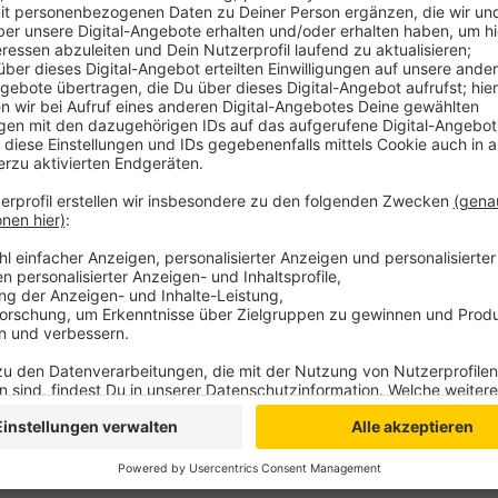
Bei ihrer Ankunft am Samstag wurden sie mit Weihw
Basilikaparkplatz, weil die Motorräder wegen einer B
vorbeifahren konnten. Bei einer Andacht wurde den t
Samstagabends gab es noch die tradionelle und gem
Wallfahrtsleitung und die Mitglieder des Vereins ,Mo
sich zufrieden, dass das neue Konzept aufgegangen
Ablauf stattfinden konnte.
Anzeige