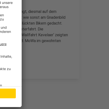
asser besprengt, diesmal auf dem
austelle nicht wie sonst am Gnadenbild
ödlich verunglückten Bikern gedacht.
einsame Lichterfahrt. Die
torradfahrer-Wallfahrt Kevelaer‘ zeigten
 sei und die 38. MoWa im gewohnten