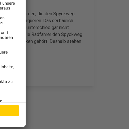
er gezählt werden, die den Spyckweg
en sie zu überqueren. Das sei baulich
 einem Niveauunterschied gar nicht
as offenbar viele Radfahrer den Spyckweg
 Gemeinde Kerken gehört. Deshalb stehen
 Radfahrer".