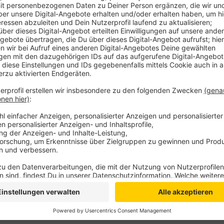
Zunächst sollen in den Sommermonaten die Radfahr
nutzen, dann auf die Kreisstraße treffen und versuch
nämlich aufgrund von Leitplanken, einem Graben und
möglich, so die Kommission. Hintergrund ist auch, d
nutzen, obwohl er nicht zum Fahrradroutennetz der
als erste Maßnahme dort jetzt Warnschilder "Achtung
Anzeige