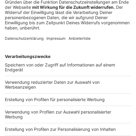
Ermittlungsbehörden als relevant eingestuft werden.
Grundlage hierfür sind aktuelle Einschätzungen der
regionalen Analyse- und Auswertedienststellen.
Berücksichtigt werden ausschließlich kriminelle
Angehörige türkisch-arabischer Großfamilien mit
Bezügen zum Libanon oder zur Bevölkerungsgruppe
der Mhallamiye.
Anzeige
Reul: „Der Kampf ist noch nicht gewonnen“
Anzeige
Trotz der Erfolge macht Innenminister Reul deutlich,
dass der Kampf gegen die Clankriminalität noch lange
nicht abgeschlossen ist.