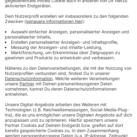
Mehr Ermittlungsverfahren gegen
Organisierte Kriminalität
Anzeige
Auch im Bereich der Organisierten Kriminalität (OK)
zieht das Lagebild eine klare Bilanz: 2024 bearbeitete
die Polizei 82 Ermittlungsverfahren – neun mehr als im
Vorjahr. Sechs dieser Verfahren richteten sich gegen
OK-Gruppierungen, die von Angehörigen türkisch-
arabischstämmiger Großfamilien dominiert wurden. In
diesem Zusammenhang erwirkte die Polizei zehn
Haftbefehle.
Anzeige
Deutlicher Rückgang bei Tumultlagen