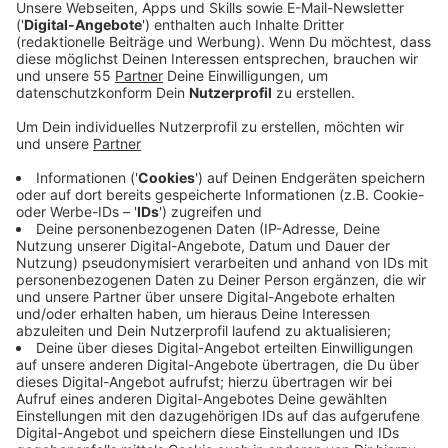
sicherte die Polizei Vermögenswerte im Umfang von
rund 1,75 Millionen Euro – ein Plus von rund 80 Prozent
gegenüber dem Vorjahr (2023: 960.000 Euro). Dabei
handelt es sich unter anderem um Bargeld und
Immobilien.
Innenminister Herbert Reul betonte die Bedeutung
dieses Ansatzes:
„Clankriminalität hat in Nordrhein-Westfalen
keinen Platz. Und das wird auch so bleiben. Mit
gezielten Nadelstichen, der Zusammenarbeit
verschiedener Behörden und dem ‚Follow-the-
money‘-Ansatz nehmen wir den kriminellen
Clanangehörigen das Spielfeld.“
Anzeige