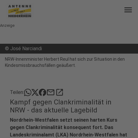
menu
Anzeige
©
José Narciandi
NRW-Innenminister Herbert Reul hat sich zur Situation in den
Kindesmissbrauchsfällen geäußert.
mail
open_in_new
Teilen:
Kampf gegen Clankriminalität in
NRW - das aktuelle Lagebild
Nordrhein-Westfalen setzt seinen harten Kurs
gegen Clankriminalität konsequent fort. Das
Landeskriminalamt (LKA) Nordrhein-Westfalen hat