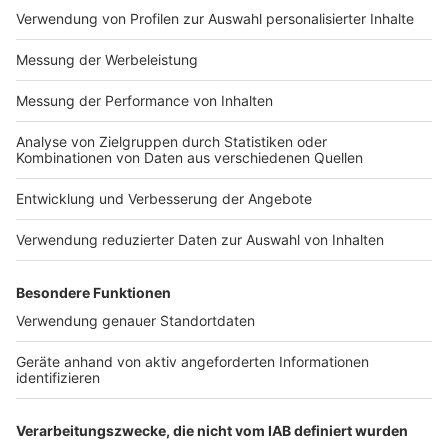
„Wir stören da, wo sie sich illegal bereichern
wollen, und machen ihnen das Leben schwer.
Gleichzeitig unterstützen wir mit zielgerichteter
Prävention diejenigen, die einen anderen Weg
einschlagen wollen. Der Kampf ist noch nicht
gewonnen, aber wir bleiben dran.“
Das Landeskriminalamt erstellt das Lagebild
Clankriminalität seit 2018 jährlich. Es gilt als zentrales
Instrument zur Analyse und strategischen
Bekämpfung krimineller Clanstrukturen in Nordrhein-
Westfalen.
Autor: José Narciandi
Anzeige