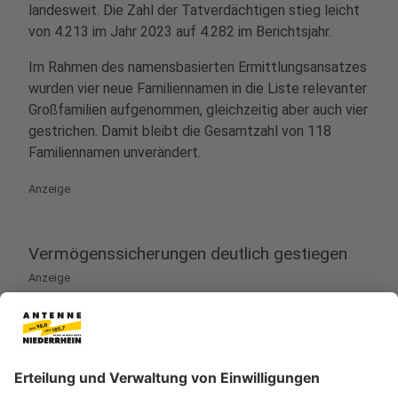
landesweit. Die Zahl der Tatverdächtigen stieg leicht
von 4.213 im Jahr 2023 auf 4.282 im Berichtsjahr.
Im Rahmen des namensbasierten Ermittlungsansatzes
wurden vier neue Familiennamen in die Liste relevanter
Großfamilien aufgenommen, gleichzeitig aber auch vier
gestrichen. Damit bleibt die Gesamtzahl von 118
Familiennamen unverändert.
Anzeige
Vermögenssicherungen deutlich gestiegen
Anzeige
Ein zentraler Erfolg im Kampf gegen die organisierte
Clankriminalität ist die deutliche Steigerung der
vorläufig gesicherten Vermögenswerte. Im Jahr 2024