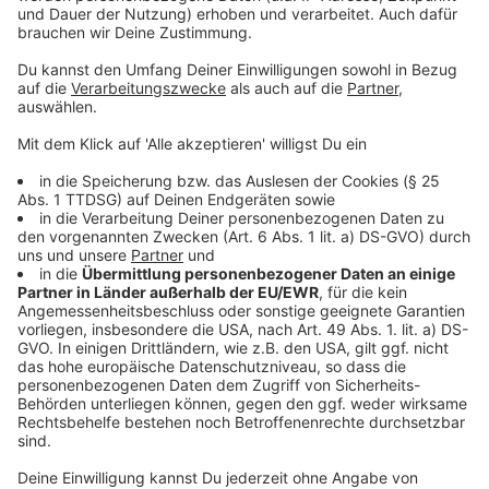
Anzeige
Ein besonders positiver Trend zeigt sich bei den
sogenannten Tumultlagen. 2024 wurde landesweit nur
noch eine einzige Tumultlage mit Bezug zur
Clankriminalität registriert. Zum Vergleich: Im Jahr
2019 waren es noch zwölf solcher Vorfälle.
Anzeige
Namensbasierte Auswertung als Grundlage
Anzeige
Das Lagebild basiert auf einer namensgebundenen
Recherche des LKA. Erfasst werden Straftaten von
Tatverdächtigen mit Familiennamen, die von den