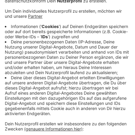
Rund 100 Lkw und ihre Fahrer sind angemeldet und
nehmen krebs- und herzkranke Kinder sowie ihre
Familien mit auf Tour.
Ziel ist es, den Kindern und auch Eltern und
Geschwistern einen unbeschwerten Tag zu
ermöglichen. Der Truck-Konvoi fährt in Gruppen los
und macht Stationen unter anderem in Grieth,
Emmerich, ’s-Heerenberg, Wissel, Kalkar und Hönnepel.
Entlang der Strecke wird mit Musik und Aktionen
gefeiert. Dabei werden auch Spenden gesammelt. Auf
dem Gelände am Wunderland läuft parallel ein Trucker-
Festival. Nachmittags werden die Spenden übergeben
und die schönsten Trucks ausgezeichnet.
Anzeige