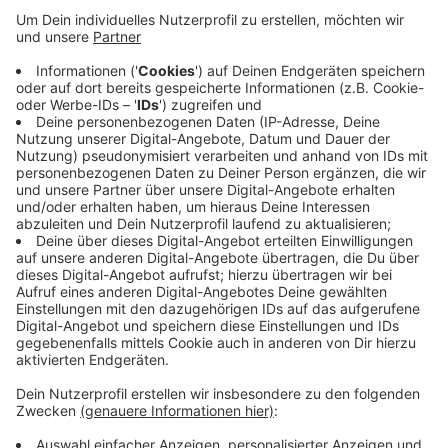
Anzeige
Es handelt sich dabei um einen 35-jährigen Mann. Er
hatte gestern die Bäckereifiliale am Markt betreten
und die Verkäuferin in englischer Sprache
aufgefordert, ihm das Bargeld aus der Kasse zu geben.
Mit nur 10 Euro flüchtete der Räuber mit einem
unverschlossenen Wagen, der auf dem Markt
abgestellt war. Kurze Zeit später konnte er von der
Polizei auf der B67 Richtung Rees gestoppt werden.
Anzeige