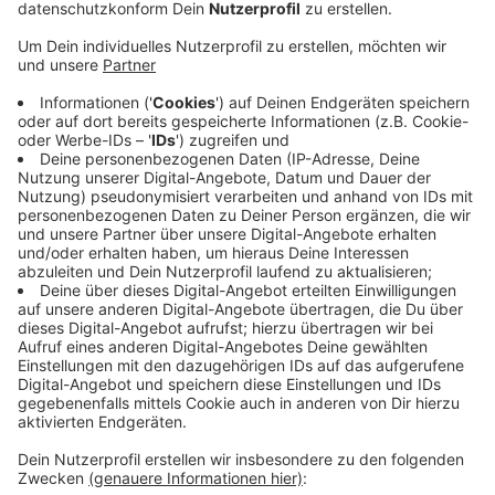
Veröffentlicht:
Montag, 07.04.2025 08:13
Anzeige
Fahrzeuge würden großräumig über die Rheinstraße
(L41/L8) bis Niedermörmter und dann auf die B67 in
Richtung Appeldorn umgeleitet. Anwohner müssen
während der gesamten Bauphase mit Einschränkungen
und Behinderungen durch Baufahrzeuge und
Arbeitsmaschinen rechnen. In Abstimmung mit der
ausführenden Firma und unter Berücksichtigung der
Bautätigkeiten könnten sie ihre Grundstücke aber
jederzeit erreichen. Die Arbeiten sollen rund drei
Monate dauern.
Anzeige