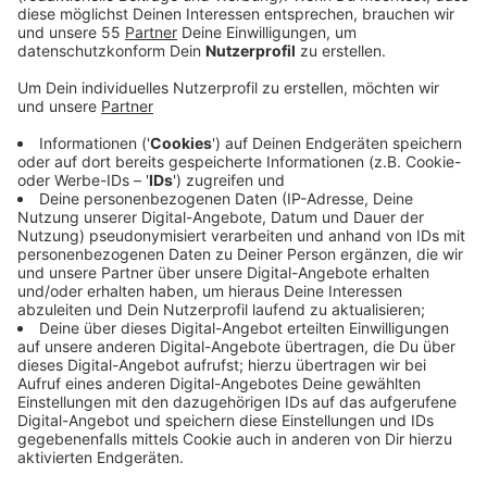
Anzeige
Grund ist der Abriss einer Brücke. Die Sperrung betrifft
den Abschnitt zwischen der B57 und der
Zufahrtsrampe K12/Appeldorner Straße. Während
dieser Zeit wird der Verkehr umgeleitet. Um den
Verkehrsfluss zu sichern wird während der Vollsperrung
eine Baustellenampel im Kreuzungsbereich der L41
„Rheinstraße“/K12 „Appeldorner Straße“ aufgestellt.
Für den Aufbau der neuen Brücke ist dann später eine
weitere Vollsperrung nötig. Der Termin dafür werde
frühzeitig bekannt gegeben, so der Landesbetrieb.
Der Verkehr in Richtung Kalkar wird über die K12
„Appeldorner Straße“ und die L41 „Rheinstraße“zur B57
„Xantener Straße umgeleitet.