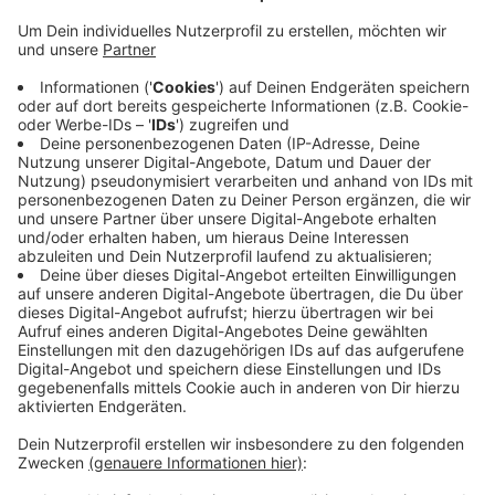
Trainings- und Spielbedingungen – ganzjährig und
wetterunabhängig.
Veröffentlicht:
Montag, 28.07.2025 07:25
Anzeige
Der jetzige Ascheplatz ist veraltet und entspricht
nicht mehr den Anforderungen moderner Vereinsarbeit.
Mit einer Spendenaktion und Eigenleistungen will der
Verein zusätzliche Ausstattungen wie barrierefreie
Wege und Pflasterarbeiten finanzieren.
Anzeige