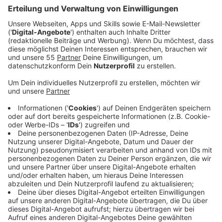
Produktionshelfer(m/w/d)für den Textildruck.
Vorkenntnisse im Textildruck oder im Siebdruck wären
wünschenswert aber nicht zwingend erforderlich. Gute
Deutschkenntnisse sind eine Grundvoraussetzung.
Sofern Sie handwerkliches Geschick, Ausdauer und
Interesse am Beruf mitbringen können wir Sie gerne
anlernen-auch eine Einzelumschulung zum
Medientechnologen Siebdruck wäre nach einer
Einarbeitungszeit denkbar. Ansprechpartnerin im
Arbeitgeber-Service der Agentur für Arbeit: Frau
Hesseling, Tel:: 02821/714148.
Ein Gartenbauunternehmen in Uedem sucht zur
Verstärkung des Teams zum nächstmöglichen
Zeitpunkt Mitarbeiter(m/w/d) im Zierpflanzenbau. Die
Arbeitszeit kann individuell abgesprochen werden.
(VZ/TZ und Minijob). Der Arbeitgeber erwartet: