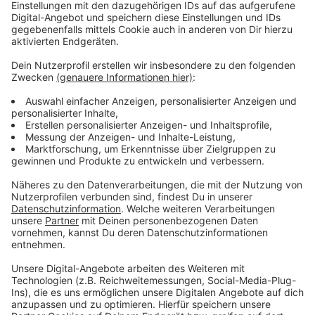
Zuverlässige Arbeitsweise, körperliche Fitness und
Teamfähigkeit. Ansprechpartnerin im Arbeitgeber-
Service der Agentur für Arbeit: Frau Braß, Tel.:
02821/714129
Ein Garten-und Landschaftsbauunternehmen aus
Kranenburg sucht für SOFORT einen Garten-und
Landschaftsgärtner(m/w/d)in Vollzeit. Wichtig ist die
abgeschlossenen Berufsausbildung im Gartenbau oder
Berufserfahrung. Zwingend erforderlich ist der
Führerschein Klasse B, wünschenswert BE.
Ansprechpartnerin im Arbeitgeber-Service der
Agentur für Arbeit: Frau Braß, Tel.: 02821/714129
Für eine Bäckerei in Kleve wird ein Fachverkäufer
Lebensmittelhandel(m/w/d) für sofort gesucht. Wir