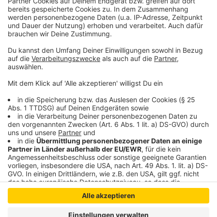
bieten ihnen einen Arbeitsplatz
alternativ Vollzeit/Teilzeit oder Mini-Job.
Quereinsteiger(m/w/d) sind auch willkommen.
Ansprechpartnerin im Arbeitgeber-Service der Agentur
für Arbeit: Frau Braß, Tel.: 02821/714129
Anzeige
Anzeige
Anzeige
Anzeige