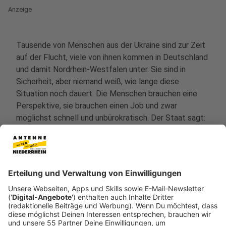
Anzeige
Tausende von Menschen aus der Ukraine sind zur Zeit
auf der Flucht, viele von ihnen kommen in Deutschland
und damit Nordrhein-Westfalen unter. Sie sind in
Sicherheit, aber niemand weiß, wie lange diese
Situation noch dauert. Die Menschen brauchen eine
Perspektive, sie brauchen einen Job und zwar
möglichst schnell und unbürokratisch. Der Staat sagt:
'Ja, ihr dürft hier arbeiten', kann die Geflüchteten aber
nicht besonders gut unterstützen. An dieser Stelle
kommt Markus Diekmann ins Spiel. Er ist Initiator der
Jobplattform
"Job-Aid-Ukraine"
. Er bringt
Arbeitssuchende und Arbeitgeber zusammen. In den
ersten drei Wochen haben er und sein ehrenamtlich
helfendes Team schon über 1.000
Bewerbungsgespräche vermittelt. Diekmann erzählt: