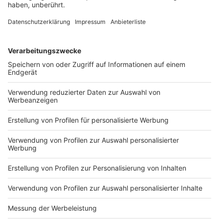
Die Politik in Deutschland will erreichen, dass diese
Menschen schnell und unbürokratisch eine Bleibe
finden und arbeiten können. Wie wir nun wissen, geht
es nur in Sachen Unterkunft soweit gut voran. Dabei
ist das Verfahren, um ukrainischen Flüchtlingen eine
Arbeitserlaubnis zu erteilen, eigentlich vereinfacht
worden. Sobald ein Geflüchteter Mensch aus der
Ukraine Kontakt zur Ausländerbehörde bekommt, um
eine Aufenthaltserlaubnis zu bekommen, soll er oder
sie eine Arbeitserlaubnis ausgehändigt bekommen -
unabhängig davon, ob es schon ein konkretes Job-
Angebot gibt oder nicht. Also die Erlaubnis wird von
der Ausländerbehörde erteilt und nicht etwa vom Job-
Center. Das ist die Vorgabe vom Bund und im Prinzip
ist das eine Vereinfachung, weil das für alle weniger
Papierkram bedeutet. Doch das ist nur im Prinzip so
der Fall. Die Ausländerbehörden haben in der aktuellen