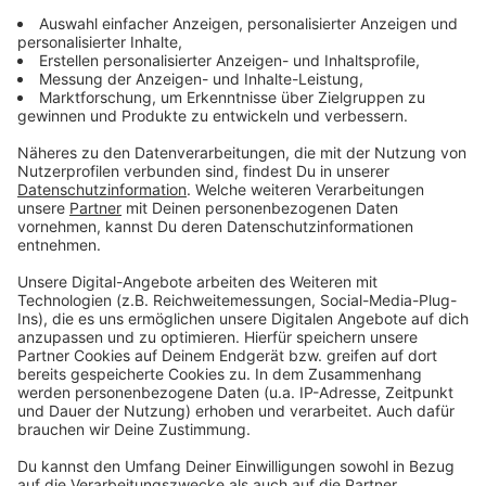
Menschen so schnell wie mögliche eine
Arbeitsgenehmigung bekommen. Aber Markus
Diekmann sagt, dass dies immer noch zu lange dauert.
Seine Idee: "Lasst die Menschen doch erstmal in
Deutschland anfangen zu arbeiten. Wenn sie einen
ukrainischen Pass besitzen, dann fangt doch erst
einmal an und wir ziehen die Arbeitserlaubnis nach. Das
ist in vielen Berufen sicherlich auch gut möglich", so
Diekmann. Er schiebt ein, dass bei Jobs, bei denen eine
Zertifikatsnachweis-Pflicht bestünde, natürlich so ein
Schritt nicht möglich wäre. "Aber einem Tischler oder
einer Designerin wäre so deutlich schneller geholfen",
betont er.
Deutschland leidet bekanntlich unter
Fachkräftemangel, über 2 Millionen Arbeitskräfte
fehlen. Für Markus Diekmann besteht hier ein große
Chance: "Wenn wir alle eine Entscheidung in unserem
Kopf fällen: Nämlich nicht, dass die Menschen aus der