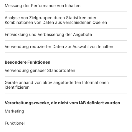
Phase ein hohes Aufkommen an Anträgen - so heißt es
offiziell aus dem zuständigen NRW-
Flüchtlingsministerium. Daraus könnten sich
Verzögerungen bei der Antragsbearbeitung vor Ort
ergeben. Der zuständige Minister Joachim Stamp
sagt, dass die Kommunen gerade viel leisten, um das
alles hinzukriegen. An der Erteilung einer
Arbeitserlaubnis führt schlicht und ergreifend kein
Weg vorbei. Das ist zwar immer noch Bürokratie - aber
wie man uns im Gespräch versichert hat, so wenig
Bürokratie wie möglich.
Autor: José Narciandi & Joachim Schultheis
Anzeige