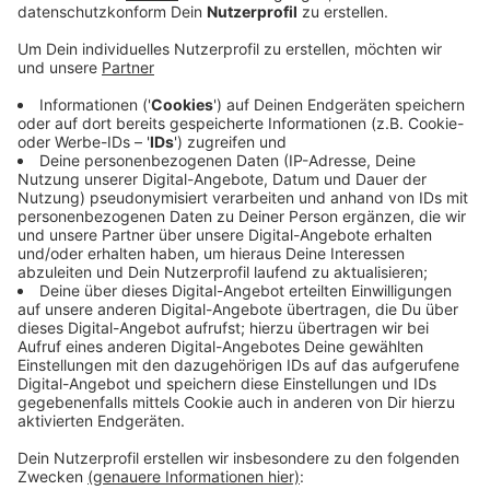
"Wir haben unglaublich viele Berufe, die gesucht
werden. Egal ob aus der Pflege, dem Handwerk, dem
Handel oder aus der Gastronomie. Selbst Lehrer
werden über diese Plattform gesucht." Es sei
interessant zu sehen, dass man "toll ausgebildete
ukrainische Menschen in allen Fachbereichen" habe, die
nach Deutschland in dieser schweren Situation kämen
und gleichzeitig tolle Jobs angeboten werden können.
Anzeige
Zu viel Bürokratie: Initiator gibt Ratschläge
für Regierung
Anzeige
Der deutsche Staat hat Anfang des Monats ein paar
bürokratische Hürden beiseite geschubst, damit die