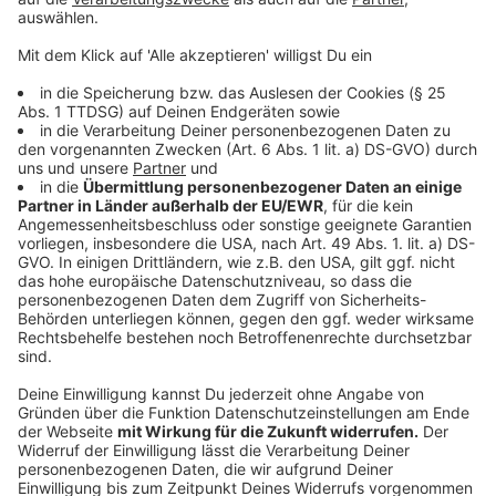
Ukraine uns dankbar sein müssen, sondern - weil wir
einen riesigen Fachkräftemangel haben - dass uns
Ukrainer in dieser Situation temporär helfen können,
dann begegnet man sich auf Augenhöhe. Ich glaube,
das ist ein Gewinn für alle - als Mensch, als Kultur und
als Gesellschaft."
Solltet ihr Interesse daran haben, Arbeit für
ukrainische Flüchtlinge anzubieten, könnt ihr auf
diesen
Link klicken
und eure Annonce stellen. Die
Organisatoren bitten, dies auf Englisch oder Ukrainisch
zu tun.
Anzeige
Update: So reagiert die Politik auf die
Probleme bei der Arbeitssuche
Anzeige