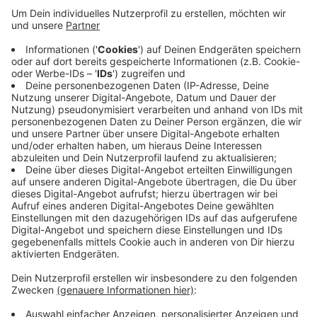
Anzeige
Die Mitarbeiter sind dann ab dem 26. Mai an zwei
Standorten erreichbar: im Jugendheim Issum unter
anderem für Bürgergeld/Grundsicherung, Sozialhilfe
und Wohngeld, und im Bürgerhaus Sevelen für das
Fallmanagement. Nach Angeben der
Gemeindeverwaltung ist eine Terminvereinbarung aber
weiterhin zwingend erforderlich.
Anzeige