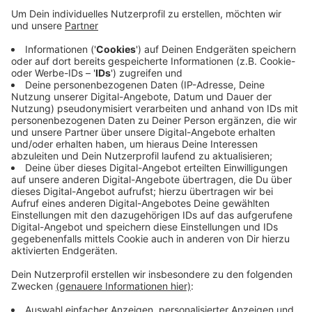
Anzeige
Ein Kamerunschaf wurde gerissen, ein zweites so
verletzt, dass es getötet werden musste. Das
Landesamt für Natur, Umwelt und Verbraucherschutz
(LANUV) hat den Kehlbiss bestätigt, das Ergebnis der
Proben steht aber noch aus. Die Schafe standen in
unmittelbarer Nähe eines Wohngebäudes, waren
allerdings nicht durch einen Wolfsschutzzaun
geschützt.
Anzeige