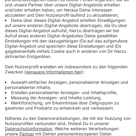
und völlig abgekämpft durch den Alltag zwischen
Kindern und Beruf."
Die Eltern machen sich Sorgen, wie denn nun der
Unterrichtsausfall ausgeglichen werden soll: Immerhin
seien 40 Prozent des Unterrichts ausgefallen und es
sei jetzt schon klar, dass die Schüler durch die Corona-
Krise jetzt sehr unterschiedliche Wissensstände
hätten.
Anzeige
Eltern fordern Aufhol-Angebote in den Ferien
Anzeige
Jetzt sei es wichtig, eine Bestandsaufnahme zu
machen, damit kein Schüler abgehängt werde - so