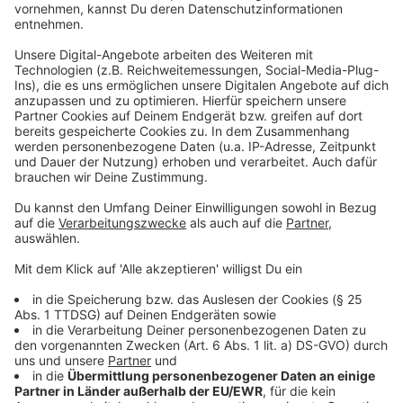
zumindest stellt sich das Löchner vor: "Dass wir in den
Sommerferien diese Kinder an die Hand nehmen und
ihnen entsprechende Aufholkurse bieten". Also
Wissensvermittlungen in den Ferien - das ist eine der
zentralen Forderungen. Eine andere ist, dass das
Schulministerin zuverlässig und schnell die Schulen
informiert. Franz-Josef Kahlen, ebenfalls in der
Elternschaft der Gymnasien schilderte ziemlich
empört, dass Schulleiter zum Teil sehr spät über
Entscheidungen aus dem Ministerium informiert
würden: "Ein Schulleiter hat mir gesagt, er habe
Informationen von den Schülern bekommen und sich
dann bei der Bezirksregierung erkundigt, warum er
nicht vorab informiert war."
Anzeige
Ministerium sagt: Man arbeitet dran