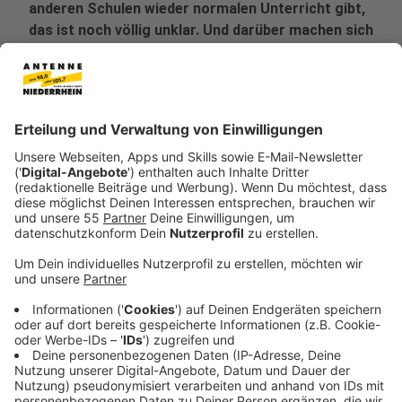
anderen Schulen wieder normalen Unterricht gibt,
das ist noch völlig unklar. Und darüber machen sich
viele Eltern sorgen. In Düsseldorf haben sich die
Vertreter aller Eltern zu Wort gemeldet, deren
Kinder aufs Gymnasium gehen - die
"Landeselternschaft der Gymnasien".
Veröffentlicht:
Montag, 08.06.2020 13:53
Anzeige
Die Eltern stört am meisten, dass es in ihren Augen
kein klares Konzept von NRW-Schulministerin Gebauer
gibt: Weder für die Zeit IN den Ferien, noch für die Zeit
NACH den Ferien. Die Vorsitzende der
Landeselternschaft der Gymnasien, Jutta Löchner, hat
deutliche Worte gefunden: "Es reicht uns, wir haben
keine Geduld mehr. Wir sind auch wütend und frustriert