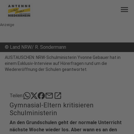
menu
Anzeige
©
Land NRW/ R. Sondermann
AUSTAUSCHEN: NRW-Schulministerin Yvonne Gebauer hat in
einem Exklusiv-Interview auf Hörerfragen rund um die
Wiedereröffnung der Schulen geantwortet.
mail
open_in_new
Teilen:
Gymnasial-Eltern kritisieren
Schulministerin
An den Grundschulen geht der normale Unterricht
nächste Woche wieder los. Aber wann es an den