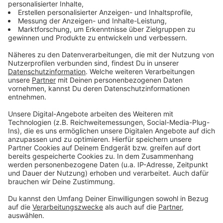
speziellen Fachhändler nachfragen, im Netz haben wir
ein Kilo für 16 Euro gefunden.
Anzeige
Eisblock zum Bierkühlen
Anzeige
Im Sommer ein gekühltes Bier oder Radler zu trinken,
schadet bekanntermaßen nicht. Mit dem "Eisblock" für
den Bierkasten kann man diesen abkühlen. Dieser
Eisblock wurde in der Show "Das Ding des Jahres" mit
Joko Winterscheidt vorgestellt. Es ist eine Form, die
mit Wasser gefüllt und ins Eisfach gelegt wird. Sobald
der Eisblock fertig ist, wird die Form auf den
Bierkasten und zwischen die Flaschen gesteckt. Der
Hersteller verspricht eine Abkühlung der Flaschen auf