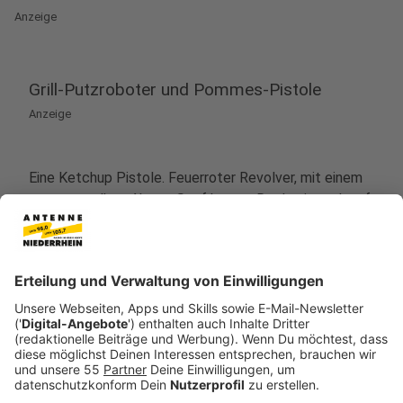
Anzeige
Grill-Putzroboter und Pommes-Pistole
Anzeige
Eine Ketchup Pistole. Feuerroter Revolver, mit einem
pommesgelben Abzug. Senf kannst Du damit auch auf
deine Pommes schießen. Senf oder Ketchup in eine
Kartusche füllen, in den Revolver laden und abdrücken.
Schmeckt dadurch nicht besser, ist aber ein super
Partygag. Die Pistole soll etwa 17 Euro kosten.
Zum Saubermachen. Im Netz gibt es einen
Putzroboter für den Grillrost gefunden. nach dem
Grillen soll der Roboter automatisch mit Bürsten über
den Rost wirbeln, damit wieder alles glänzt. Soll um