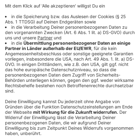
10 Grad. Im Netz ist er für rund 15 Euro zu haben.
Anzeige
Eisweste zum Abkühlen des Körpers
Anzeige
Man kann aber auch noch einen Schritt weitergehen, in
dem man sich eine wirkliche Eisweste mit kühlendem
Gel anzieht. Die kostet allerdings auch mal eben 80
Euro. Der Anbieter wirbt vor allem Menschen, die im
Freien arbeiten und zwischendurch eine Abkühlung
benötigen. Wahlweise kann man sich dort auch einen
"Abkühlungs-Schal" zulegen.
Anzeige