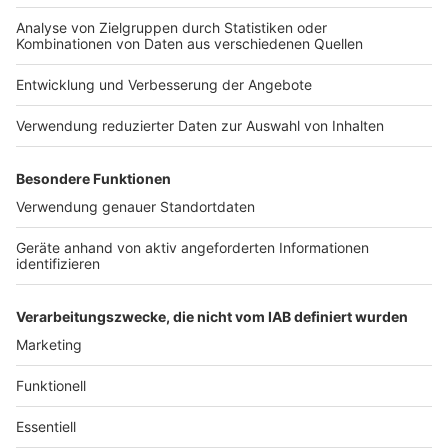
Schon gewusst? Wäsche waschen und im
Schlafzimmer aufhängen bringt feuchte Luft und kühlt
die Temperatur herunter. Damit schläft es sich
angenehmer. Tipp: Weniger stark schleudern. Mit 1600
Umdrehungen/min wird die Wäsche zwar schneller
trocken, aber bei 1000 U/min hält der Kühleffekt
länger. Falls die Wäsche am nächsten Morgen noch
nicht trocken ist: kurz nach draußen hängen. In der
gleißenden Sonne trocknet manches Wäschestück in
Minuten.
Anzeige
Anzeige