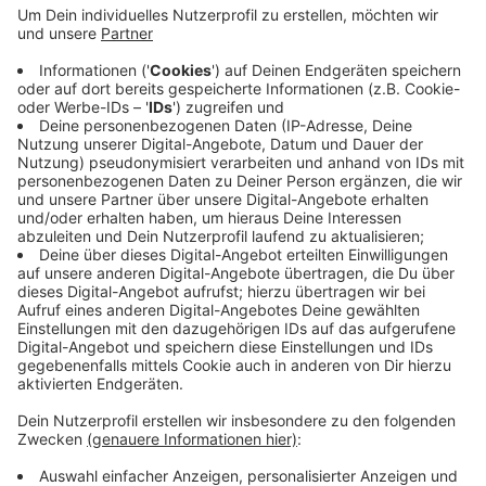
die 100 Dollar kosten. Die Kommentare im Netz sind
gemischt. Manche sind happy andere wiederum sagen:
Da putz ich lieber selbst. Klappt besser.
Anzeige
Luxus-Grillkohle aus Japan
Anzeige
Binchotan ist Holzkohle aus Japan und angeblich die
teuerste der Welt. Sie soll fast ohne Geruch und
Rauch verbrennen. Holz wird bei etwa 1000 Grad
verkohlt und dabei entsteht dieser Brennstoff. Nichts
für die Grillwurst auf dem Tankstellengrill, aber wer es
mal draußen mit einem kleinen filigranen Grill aus Asien
probieren will, für den wäre das vielleicht ein
exotisches Experiment. Einfach mal bei einem