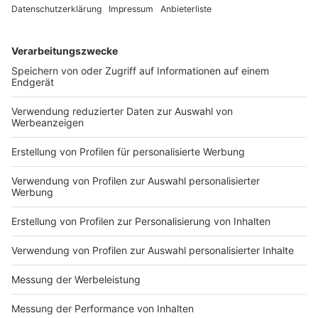
Tongefäße mit Wasser
Anzeige
Wenn euer Arbeitgeber Zimmerpflanzen erlaubt (auch
die helfen ein wenig), dann erlaubt er vielleicht auch
Tongefäße aufzustellen. Sprich: Blumenkübel aus Ton,
nur ohne Blumen, dafür mit kaltem Wasser gefüllt.
Mehrere davon können die Raumluft um einige Grad
abkühlen.
Anzeige
Wäsche aufhängen hilft
Anzeige