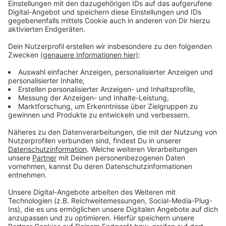
Hier wird Kleidung sortiert.
Anzeige
Viele Helfer sind dabei
Anzeige
Das Team selbst von "Grenzenlose Wärme" besteht
aus 13 ehrenamtlichen Studenten. Die müssen
allerdings nicht alleine ran. Jeden Tag kommen etwa
80-100 freiwillige Helfer. Manche kommen neu dazu,
manche Gesichter sieht man häufiger, Schulklassen,
Vereine sind auch manchmal mit dabei. Neben
Geldspenden, die auch hier bevorzugt werden, kann
man auch einfach selbst mit anpacken, dafür sollte
man vorher in die Liste auf
grenzenlose-waerme.blog
eintragen. Dort findet man auch ständig aktualisierte