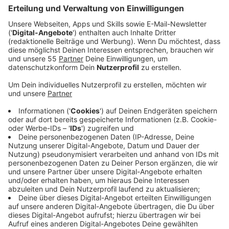
Anzeige
Die Helfern haben mitbekommen, dass super viele
Menschen sich auf eigene Faust auf den Weg zu den
Grenzen gemacht haben, um dort privat Spenden
abzugeben, was vor Ort ein riesen Chaos ausgelöst
hat, erklärt Mona unserer Reporterin Celina Pegel im
Interview. Darauf haben sie die Vermittlungsstelle
aufgebmacht. Dort können Menschen ihre Spenden
hinbringen und die ehrenamtlichen Helfer sortieren
dann alles nach Bedarf und organisieren den Transport
in Richtung Ukraine bzw. in die Grenzregionen.
Anzeige