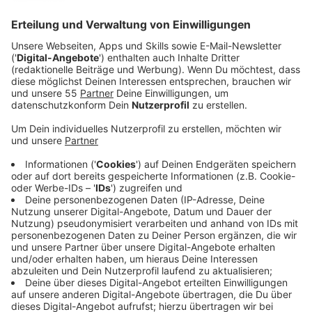
dort zu arbeiten. Darunter auch viele, die im
Nachbarland Niederlande arbeiten bzw.
Niederländer, die u.a.bei uns in Kranenburg,
Emmerich oder Straelen tätig sind. Weil es dazu
viele Fragen gibt, helfen und unterstützen hier seit
25 Jahren die "Grenz-Info-Punkte" der Euregios,
u.a. in Kleve an der Emmericher Straße.
Veröffentlicht:
Dienstag, 06.05.2025 12:13
Anzeige
Kostenlose Beratung gibt es entweder mit Termin.
Einfacher geht es einmal im Monat, dann sind im
Euregio Forum deutsche und niederländische Experten.
Die nächste Sprechstunde für Grenzpendler beim
Grenz Info Punkt der Euregio Rhein-Waal ist am 27.