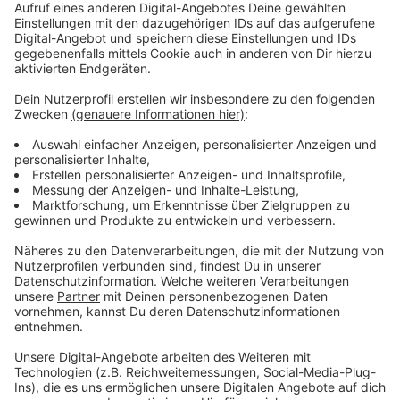
Mai 2025 (von 9 bis 12:30 Uhr).
GrenzInfoPunkt Euregio Rhein-Waal, Emmericher
Straße 24, 47533 Kleve (Euregio-Forum), statt.
Weitere Infos gibt es
HIER!
Fragen zu möglichen Jobs und Stellenangeboten in
der Grenzregion beantwortet das EURES-Team Rhein-
Waal.
Dazu gibt es Sprechstunden bei der Agentur für Arbeit
in Kleve. z.B. am Donnerstag, 8. Mai 2025, dann ist der
nächste Termin!
Anzeige
Arbeiten in der Grenzregion 1