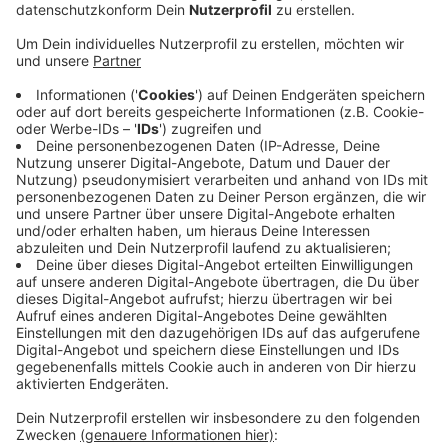
Anzeige
Der 48-Jährige will demnach u.a. die Verwaltung
abends öffnen, ein neues Amt für Klimaschutz,
Wirtschaft, Landwirtschaft, EU und Nachhaltigkeit
sowie eine Koordinierungsstelle für Anregungen
einführen. Am 27. November wird im Kreis Kleve ein
neuer Landrat gewählt. Bereits vor 2 Jahren hatte
Winkmann für das Landratsamt kandidiert und konnte
damals vor allem im Süden des Klever Kreisgebietes
viele Stimmen holen. In einer Stichwahl mit Peter
Driessen konnte sich dann aber Silke Gorißen von der
CDU durchsetzen. Sie ist seit dem 29. Juni Ministerin
für Landwirtschaft und Verbraucherschutz des Landes
Nordrhein-Westfalen.
Anzeige