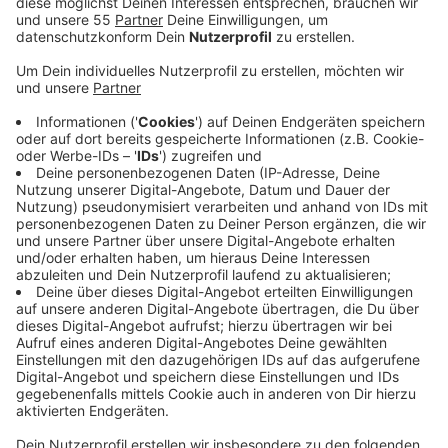
Anzeige
Am frühen Samstagmorgen (22.2./1:30 Uhr) wurde ein
41-Jähriger in Goch auf der Adolf-Kolping-Straße von
einer Gruppe mit vier Männern überfallen. Einer von
ihnen hatte ein Beil dabei und forderte die Herausgabe
von Wertsachen. Anschließend flüchteten die
Unbekannten Richtung Innenstadt. Laut Polizei wird
der Haupttäter wie folgt beschrieben: blond, etwa 20
bis 25 Jahre alt und ca. 170 bis 180cm groß. Er sprach
Deutsch mit russischem Akzent. Hinweise an die Kripo
Goch (02823 / 1080.
In Geldern gab es am späten Samstagabend vor einer
Gaststätte auf der Straße Issumer Tor eine
Schlägerei. Ein 50-Jähriger aus Geldern wurde dabei
von mehreren ihn unbekannten Personen angegangen
und am Kopf verletzt. Er musste in einer Klinik